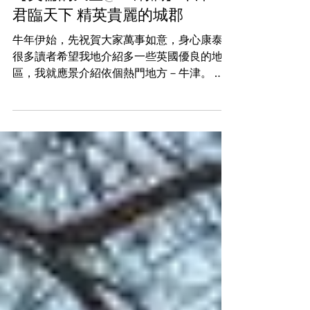
【英倫的天空@iM網欄】牛津 -
君臨天下 精英貴麗的城郡
牛年伊始，先祝賀大家萬事如意，身心康泰。
很多讀者希望我地介紹多一些英國優良的地
區，我就應景介紹依個熱門地方－牛津。 牛
津一字其實真係由牛(Ox)同淺灘(Ford)而組
成，城市的旗幟亦是一頭牛及水流的圖案。牛
津是全歐洲最古老及最具規模的大學城，距離
現在已經有超過900...