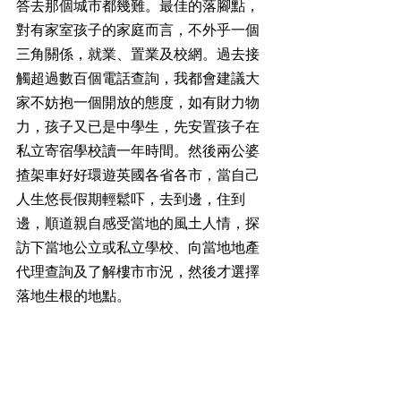
答去那個城市都幾難。最佳的落腳點，
對有家室孩子的家庭而言，不外乎一個
三角關係，就業、置業及校網。過去接
觸超過數百個電話查詢，我都會建議大
家不妨抱一個開放的態度，如有財力物
力，孩子又已是中學生，先安置孩子在
私立寄宿學校讀一年時間。然後兩公婆
揸架車好好環遊英國各省各市，當自己
人生悠長假期輕鬆吓，去到邊，住到
邊，順道親自感受當地的風土人情，探
訪下當地公立或私立學校、向當地地產
代理查詢及了解樓市市況，然後才選擇
落地生根的地點。