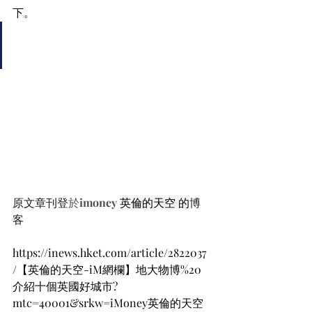
下。
原文章刊登
於
imoney 
英倫的天空 的
博
客    
https://inews.hket.com/article/2822037
/【英倫的天空-iM網欄】地大物博%20
介紹十個英國好城市?
mtc=40001&srkw=iMoney英倫的天空