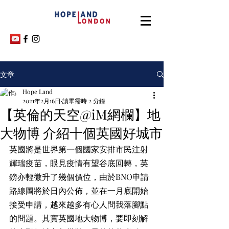
文章
Hope Land
2021年2月16日
讀畢需時 2 分鐘
【英倫的天空@iM網欄】地
大物博 介紹十個英國好城市
英國將是世界第一個國家安排市民注射
輝瑞疫苗，眼見疫情有望谷底回轉，英
鎊亦輕微升了幾個價位，由於BNO申請
路線圖將於日內公佈，並在一月底開始
接受申請，越來越多有心人問我落腳點
的問題。其實英國地大物博，要即刻解